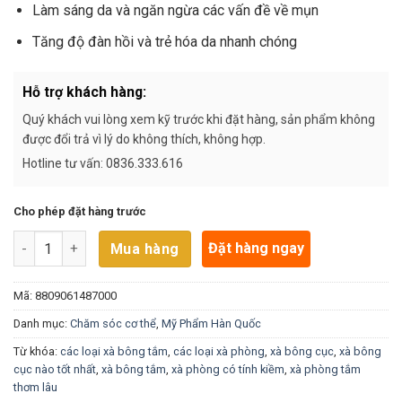
Làm sáng da và ngăn ngừa các vấn đề về mụn
Tăng độ đàn hồi và trẻ hóa da nhanh chóng
Hỗ trợ khách hàng:
Quý khách vui lòng xem kỹ trước khi đặt hàng, sản phẩm không
được đổi trả vì lý do không thích, không hợp.
Hotline tư vấn: 0836.333.616
Cho phép đặt hàng trước
Xà Bông Tắm Hồng Sâm Pure Red (100g) số lượng
Đặt hàng ngay
Mua hàng
Mã:
8809061487000
Danh mục:
Chăm sóc cơ thể
,
Mỹ Phẩm Hàn Quốc
Từ khóa:
các loại xà bông tắm
,
các loại xà phòng
,
xà bông cục
,
xà bông
cục nào tốt nhất
,
xà bông tắm
,
xà phòng có tính kiềm
,
xà phòng tắm
thơm lâu