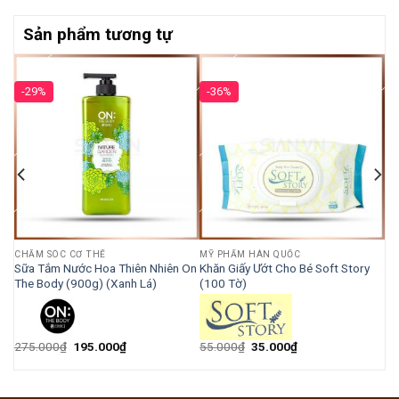
Sản phẩm tương tự
-29%
-36%
CHĂM SÓC CƠ THỂ
MỸ PHẨM HÀN QUỐC
Sữa Tắm Nước Hoa Thiên Nhiên On
Khăn Giấy Ướt Cho Bé Soft Story
00
The Body (900g) (Xanh Lá)
(100 Tờ)
275.000
₫
195.000
₫
55.000
₫
35.000
₫