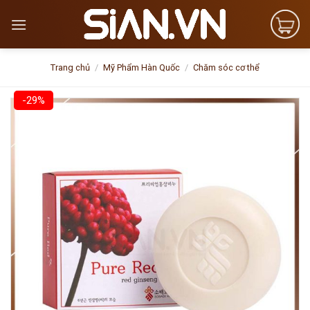
Skip
to
content
Trang chủ
/
Mỹ Phẩm Hàn Quốc
/
Chăm sóc cơ thể
-29%