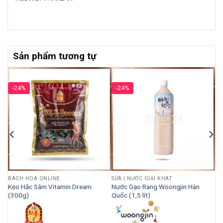
Sản phẩm tương tự
-24%
-24%
BÁCH HÓA ONLINE
SỮA | NƯỚC GIẢI KHÁT
Kẹo Hắc Sâm Vitamin Dream
Nước Gạo Rang Woongjin Hàn
(300g)
Quốc (1,5 lít)