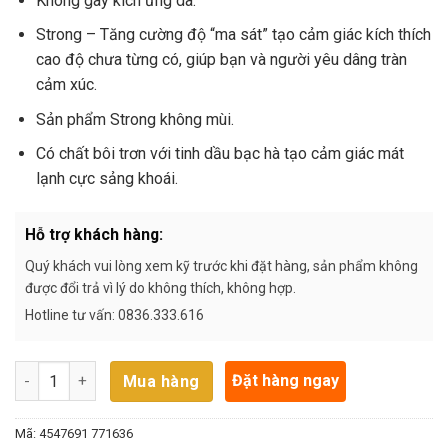
Không gây kích ứng da.
Strong – Tăng cường độ “ma sát” tạo cảm giác kích thích
cao độ chưa từng có, giúp bạn và người yêu dâng tràn
cảm xúc.
Sản phẩm Strong không mùi.
Có chất bôi trơn với tinh dầu bạc hà tạo cảm giác mát
lạnh cực sảng khoái.
Hỗ trợ khách hàng:
Quý khách vui lòng xem kỹ trước khi đặt hàng, sản phẩm không
được đổi trả vì lý do không thích, không hợp.
Hotline tư vấn: 0836.333.616
Bao cao su siêu kéo dài thời gian không sử dụng thuốc Okamot
Đặt hàng ngay
Mua hàng
Mã:
4547691 771636