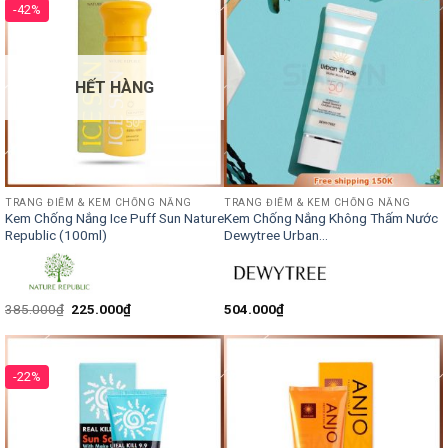
-42%
HẾT HÀNG
TRANG ĐIỂM & KEM CHỐNG NẮNG
TRANG ĐIỂM & KEM CHỐNG NẮNG
Kem Chống Nắng Ice Puff Sun Nature
Kem Chống Nắng Không Thấm Nước
Republic (100ml)
Dewytree Urban...
385.000
₫
225.000
₫
504.000
₫
-22%