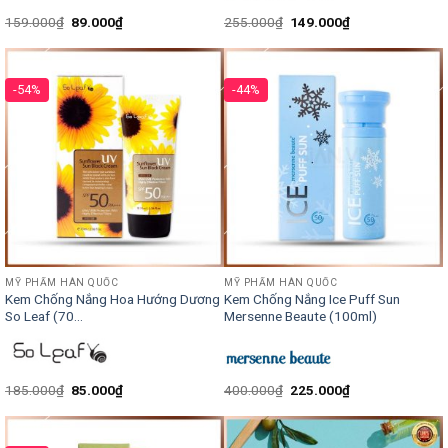
159.000
₫
89.000
₫
255.000
₫
149.000
₫
-54%
-44%
MỸ PHẨM HÀN QUỐC
MỸ PHẨM HÀN QUỐC
Kem Chống Nắng Hoa Hướng Dương
Kem Chống Nắng Ice Puff Sun
So Leaf (70...
Mersenne Beaute (100ml)
185.000
₫
85.000
₫
400.000
₫
225.000
₫