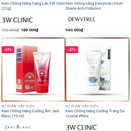
Kem Chống Nắng Dạng Lăn 3W Clinic
Kem chống nắng Dewytree Urban
(22g)
Shade Anti-Pollution...
255.000
₫
189.000
₫
540.000
₫
-44%
-42%
MỸ PHẨM HÀN QUỐC
MỸ PHẨM HÀN QUỐC
Kem Chống Nắng Dưỡng Ẩm Jant
Kem Chống Nắng Dưỡng Trắng Da
Blanc (70 ml)
Crystal White...