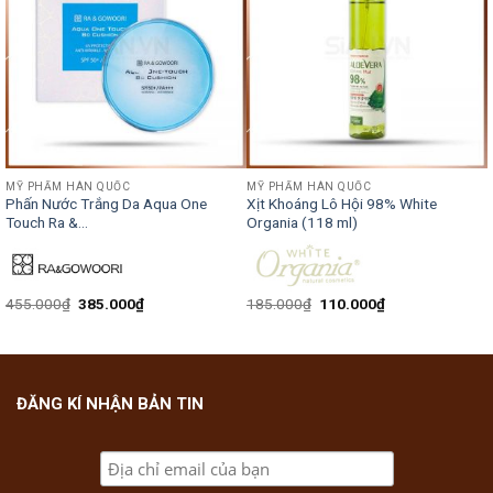
MỸ PHẨM HÀN QUỐC
MỸ PHẨM HÀN QUỐC
Phấn Nước Trắng Da Aqua One
Xịt Khoáng Lô Hội 98% White
Touch Ra &...
Organia (118 ml)
455.000
₫
385.000
₫
185.000
₫
110.000
₫
ĐĂNG KÍ NHẬN BẢN TIN