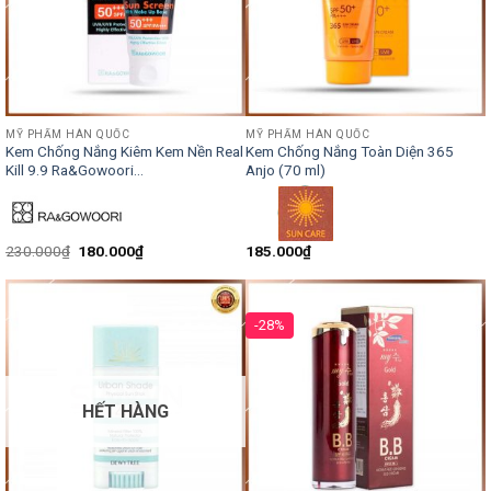
MỸ PHẨM HÀN QUỐC
MỸ PHẨM HÀN QUỐC
Kem Chống Nắng Kiêm Kem Nền Real
Kem Chống Nắng Toàn Diện 365
Kill 9.9 Ra&Gowoori...
Anjo (70 ml)
230.000
₫
180.000
₫
185.000
₫
-28%
HẾT HÀNG