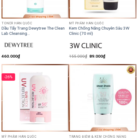
TONER HÀN QUỐC
MỸ PHẨM HÀN QUỐC
Dầu Tẩy Trang Dewytree The Clean
Kem Chống Nắng Chuyên Sâu 3W
Lab Cleansing...
Clinic (70 ml)
460.000
₫
155.000
₫
89.000
₫
-26%
MỸ PHẨM HÀN QUỐC
TRANG ĐIỂM & KEM CHỐNG NẮNG