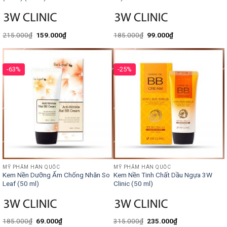
215.000
₫
159.000
₫
185.000
₫
99.000
₫
-63%
-25%
MỸ PHẨM HÀN QUỐC
MỸ PHẨM HÀN QUỐC
Kem Nền Dưỡng Ẩm Chống Nhăn So
Kem Nền Tinh Chất Dầu Ngựa 3W
Leaf (50 ml)
Clinic (50 ml)
185.000
₫
69.000
₫
315.000
₫
235.000
₫