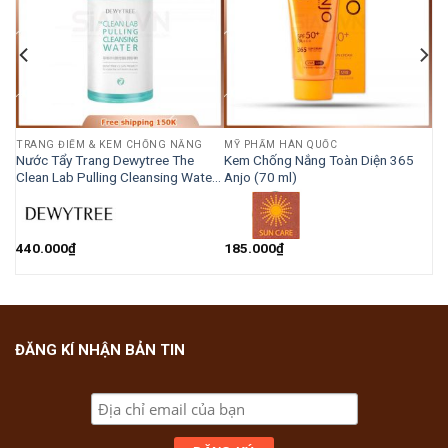
TRANG ĐIỂM & KEM CHỐNG NẮNG
MỸ PHẨM HÀN QUỐC
Nước Tẩy Trang Dewytree The
Kem Chống Nắng Toàn Diện 365
Clean Lab Pulling Cleansing Water
Anjo (70 ml)
Làm Sạch Sâu (370ml)
440.000
₫
185.000
₫
ĐĂNG KÍ NHẬN BẢN TIN