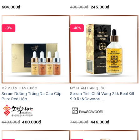
684.000
₫
400.000
₫
245.000
₫
-9%
-40%
MỸ PHẨM HÀN QUỐC
MỸ PHẨM HÀN QUỐC
Serum Dưỡng Trắng Da Cao Cấp
Serum Tinh Chất Vàng 24k Real Kill
Pure Red Hộp...
9.9 Ra&Gowoori...
440.000
₫
400.000
₫
745.000
₫
446.000
₫