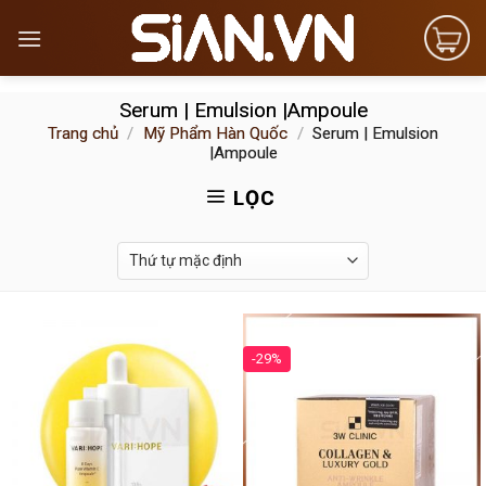
Skip
to
content
Serum | Emulsion |Ampoule
Trang chủ
/
Mỹ Phẩm Hàn Quốc
/
Serum | Emulsion
|Ampoule
LỌC
-29%