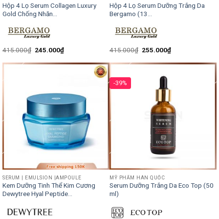
Hộp 4 Lọ Serum Collagen Luxury
Hộp 4 Lọ Serum Dưỡng Trắng Da
Gold Chống Nhăn...
Bergamo (13...
415.000
₫
245.000
₫
415.000
₫
255.000
₫
-39%
SERUM | EMULSION |AMPOULE
MỸ PHẨM HÀN QUỐC
Kem Dưỡng Tinh Thể Kim Cương
Serum Dưỡng Trắng Da Eco Top (50
Dewytree Hyal Peptide...
ml)