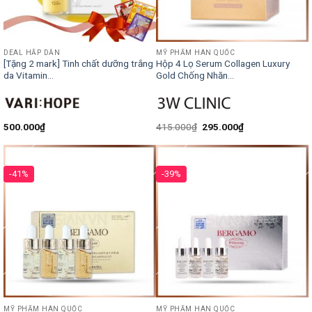
DEAL HẤP DẪN
MỸ PHẨM HÀN QUỐC
[Tặng 2 mark] Tinh chất dưỡng trắng
Hộp 4 Lọ Serum Collagen Luxury
da Vitamin...
Gold Chống Nhăn...
500.000
₫
415.000
₫
295.000
₫
-41%
-39%
MỸ PHẨM HÀN QUỐC
MỸ PHẨM HÀN QUỐC