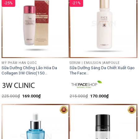
-25%
-21%
MỸ PHẨM HÀN QUỐC
SERUM | EMULSION |AMPOULE
Sữa Dưỡng Chống Lão Hóa Da
Sữa Dưỡng Sáng Da Chiết Xuất Gạo
Collagen 3W Clinic(150...
The Face...
225.000
₫
169.000
₫
215.000
₫
170.000
₫