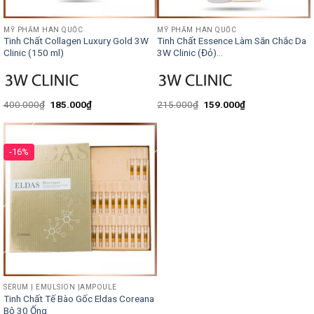
MỸ PHẨM HÀN QUỐC
MỸ PHẨM HÀN QUỐC
Tinh Chất Collagen Luxury Gold 3W
Tinh Chất Essence Làm Săn Chắc Da
Clinic (150 ml)
3W Clinic (Đỏ)...
400.000
₫
185.000
₫
215.000
₫
159.000
₫
-16%
SERUM | EMULSION |AMPOULE
Tinh Chất Tế Bào Gốc Eldas Coreana
Bộ 30 Ống