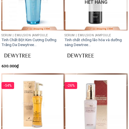
HẾT HÀNG
SERUM | EMULSION |AMPOULE
SERUM | EMULSION |AMPOULE
Tinh Chất Bột Kim Cương Dưỡng
Tinh chất chống lão hóa và dưỡng
Trắng Da Dewytree...
sáng Dewtree...
630.000
₫
-54%
-26%