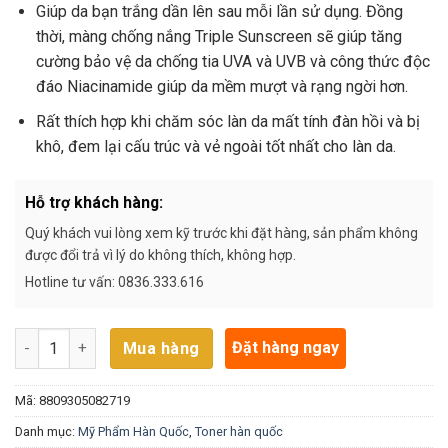
Giúp da bạn trắng dần lên sau mỗi lần sử dụng. Đồng
thời, màng chống nắng Triple Sunscreen sẽ giúp tăng
cường bảo vệ da chống tia UVA và UVB và công thức độc
đáo Niacinamide giúp da mềm mượt và rạng ngời hơn.
Rất thích hợp khi chăm sóc làn da mất tính đàn hồi và bị
khô, đem lại cấu trúc và vẻ ngoài tốt nhất cho làn da.
Hỗ trợ khách hàng:
Quý khách vui lòng xem kỹ trước khi đặt hàng, sản phẩm không
được đổi trả vì lý do không thích, không hợp.
Hotline tư vấn: 0836.333.616
Nước Hoa Hồng Tái Tạo Da 3W Clinic (Đỏ) (150 ml) số lượng
Đặt hàng ngay
Mua hàng
Mã:
8809305082719
Danh mục:
Mỹ Phẩm Hàn Quốc
,
Toner hàn quốc