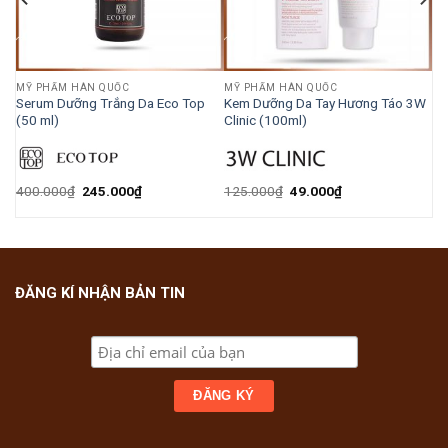
MỸ PHẨM HÀN QUỐC
MỸ PHẨM HÀN QUỐC
Serum Dưỡng Trắng Da Eco Top
Kem Dưỡng Da Tay Hương Táo 3W
(50 ml)
Clinic (100ml)
400.000
₫
245.000
₫
125.000
₫
49.000
₫
ĐĂNG KÍ NHẬN BẢN TIN