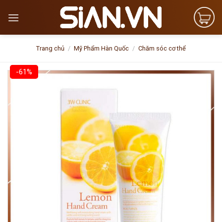
Skip
to
content
Trang chủ
/
Mỹ Phẩm Hàn Quốc
/
Chăm sóc cơ thể
-61%