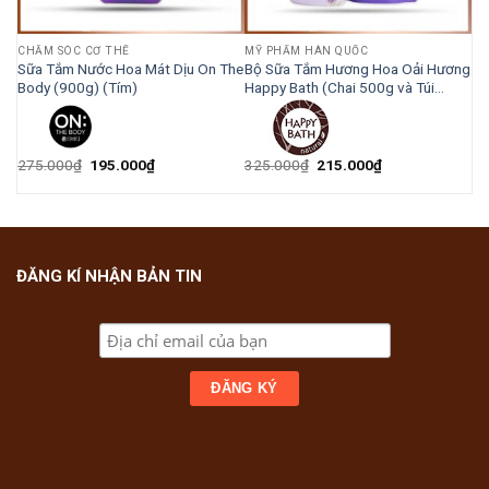
CHĂM SÓC CƠ THỂ
MỸ PHẨM HÀN QUỐC
3W
Sữa Tắm Nước Hoa Mát Dịu On The
Bộ Sữa Tắm Hương Hoa Oải Hương
Body (900g) (Tím)
Happy Bath (Chai 500g và Túi
250g)
275.000
₫
195.000
₫
325.000
₫
215.000
₫
ĐĂNG KÍ NHẬN BẢN TIN