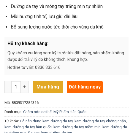
Dưỡng da tay và móng tay trắng mịn tự nhiên
Mùi hương tinh tế, lưu giữ dài lâu
Bổ sung lượng nước tức thời cho vùng da khô
Hỗ trợ khách hàng:
Quý khách vui lòng xem kỹ trước khi đặt hàng, sản phẩm không
được đổi trả vì lý do không thích, không hợp.
Hotline tư vấn: 0836.333.616
Kem Dưỡng Da Tay Hương Chanh 3W Clinic (100ml) số lượng
Đặt hàng ngay
Mua hàng
Mã:
8809317284316
Danh mục:
Chăm sóc cơ thể
,
Mỹ Phẩm Hàn Quốc
Từ khóa:
Có nên dụng kem dưỡng da tay
,
kem dưỡng da tay chống nhăn
,
kem dưỡng da tay hàn quốc
,
kem dưỡng da tay mềm mịn
,
kem dưỡng da
tay trắng mịn
,
Review kem dưỡng da tay