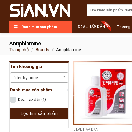
Skip
Tìm
to
kiếm:
content
Danh mục sản phẩm
DEAL HẤP DẪN
Thương 
Antiphlamine
Trang chủ
/
Brands
/
Antiphlamine
Tìm khoảng giá
filter by price
Danh mục sản phẩm
+
Deal hấp dẫn
(1)
Lọc tìm sản phẩm
DEAL HẤP DẪN