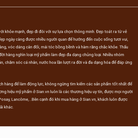
ới khỏe mạnh, đẹp đi đôi với sự lựa chọn thông minh. Đẹp toát ra từ vẻ
 đẹp ngày càng được nhiều người quan để hướng đến cuộc sống tươi vui,
àng, vóc dáng cân đối, mái tóc bồng bềnh và hàm răng chắc khỏe. Thấu
đời hàng nghìn loại mỹ phẩm làm đẹp đa dạng chủng loại. Nhiều nhóm
 chăm sóc cá nhân, nước hoa lần lượt ra đời và đa dạng hóa để đáp ứng
hách hàng để làm động lực, không ngừng tìm kiếm các sản phẩm tốt nhất để
ơng hiệu mỹ phẩm ở Sian.vn luôn là các thương hiệu uy tín, được mọi người
 Posay, Lancôme,...Bên cạnh đó khi mua hàng ở Sian.vn, khách luôn được
ãi khác.