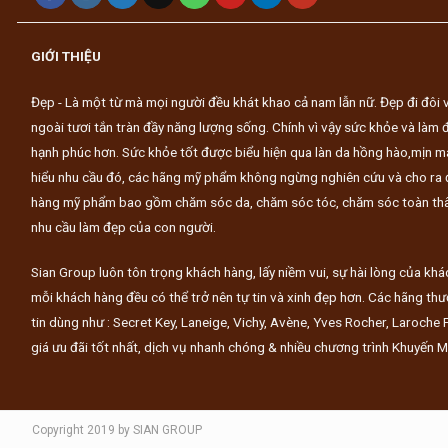
GIỚI THIỆU
Đẹp - Là một từ mà mọi người đều khát khao cả nam lẫn nữ. Đẹp đi đôi v
ngoài tươi tắn tràn đầy năng lượng sống. Chính vì vậy sức khỏe và làm
hạnh phúc hơn. Sức khỏe tốt được biểu hiện qua làn da hồng hào,mịn m
hiểu nhu cầu đó, các hãng mỹ phẩm không ngừng nghiên cứu và cho ra 
hàng mỹ phẩm bao gồm chăm sóc da, chăm sóc tóc, chăm sóc toàn thân,
nhu cầu làm đẹp của con người.
Sian Group luôn tôn trọng khách hàng, lấy niềm vui, sự hài lòng của k
mỗi khách hàng đều có thể trở nên tự tin và xinh đẹp hơn. Các hãng thư
tin dùng như : Secret Key, Laneige, Vichy, Avène, Yves Rocher, Laroche
giá ưu đãi tốt nhất, dịch vụ nhanh chóng & nhiều chương trình Khuyến M
Copyright 2019 by SIAN GROUP