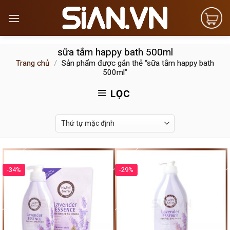
Skip
to
content
sữa tắm happy bath 500ml
Trang chủ
/
Sản phẩm được gắn thẻ “sữa tắm happy bath
500ml”
LỌC
-34%
-29%