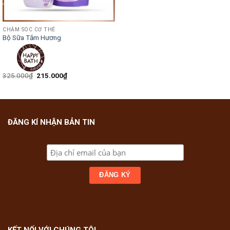
CHĂM SÓC CƠ THỂ
Bộ Sữa Tắm Hương
325.000
₫
215.000
₫
ĐĂNG KÍ NHẬN BẢN TIN
KẾT NỐI VỚI CHÚNG TÔI